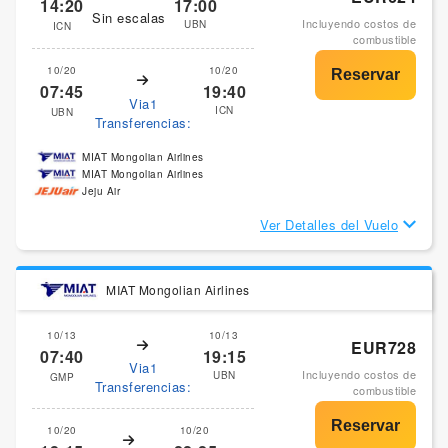
14:20
17:00
Sin escalas
Incluyendo costos de
UBN
ICN
combustible
10/20
10/20
07:45
19:40
Via1
ICN
UBN
Transferencias:
MIAT Mongolian Airlines
MIAT Mongolian Airlines
Jeju Air
Ver Detalles del Vuelo
MIAT Mongolian Airlines
10/13
10/13
EUR728
07:40
19:15
Via1
Incluyendo costos de
UBN
GMP
Transferencias:
combustible
10/20
10/20