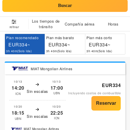
Buscar
Los tiempos de
Compañía aérea
Horas
tránsito
refinar
Plan recomendado
Plan más barato
Plan más corto
EUR334~
EUR334~
EUR334~
3h 40m(Solo Ida)
3h 40m(Solo Ida)
3h 40m(Solo Ida)
MIAT Mongolian Airlines
10/13
10/13
EUR334
14:20
17:00
Sin escalas
Incluyendo costos de combustible
UBN
ICN
10/20
10/20
18:15
22:25
Sin escalas
ICN
UBN
MIAT Mongolian Airlines