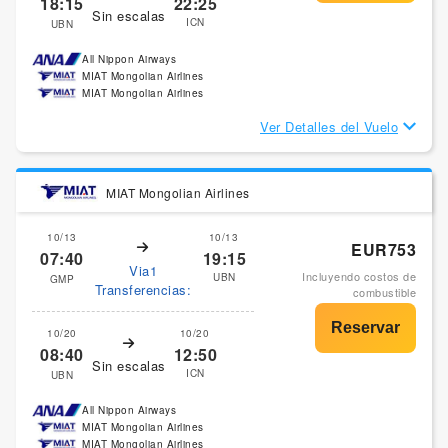
18:15
22:25
Sin escalas
ICN
UBN
All Nippon Airways
MIAT Mongolian Airlines
MIAT Mongolian Airlines
Ver Detalles del Vuelo
MIAT Mongolian Airlines
10/13
10/13
EUR753
07:40
19:15
Via1
Incluyendo costos de
UBN
GMP
Transferencias:
combustible
10/20
10/20
08:40
12:50
Sin escalas
ICN
UBN
All Nippon Airways
MIAT Mongolian Airlines
MIAT Mongolian Airlines