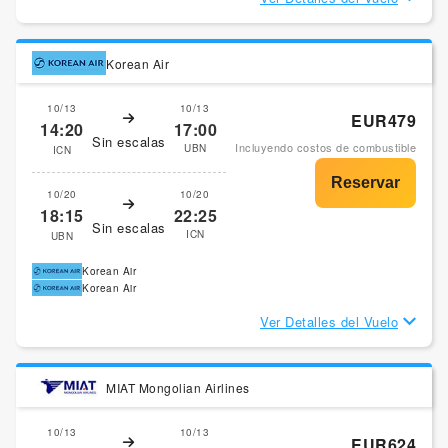
Korean Air
10/13
10/13
EUR479
14:20
17:00
Sin escalas
Incluyendo costos de combustible
UBN
ICN
10/20
10/20
18:15
22:25
Sin escalas
ICN
UBN
Korean Air
Korean Air
Ver Detalles del Vuelo
MIAT Mongolian Airlines
10/13
10/13
EUR624