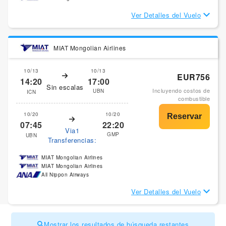
Ver Detalles del Vuelo
MIAT Mongolian Airlines
10/13
10/13
EUR756
14:20
17:00
Sin escalas
Incluyendo costos de
UBN
ICN
combustible
10/20
10/20
07:45
22:20
Via1
GMP
UBN
Transferencias:
MIAT Mongolian Airlines
MIAT Mongolian Airlines
All Nippon Airways
Ver Detalles del Vuelo
Mostrar los resultados de búsqueda restantes