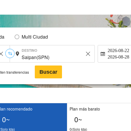
Ida
Multi Ciudad
DESTINO
2026-08-22
2026-08-28
Buscar
ten transferencias
lan recomendado
Plan más barato
0~
0~
(Solo Ida)
0(Solo Ida)