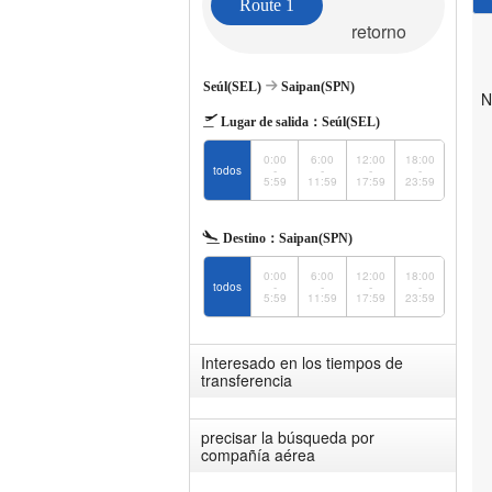
Route 1
retorno
Seúl(SEL)
Saipan(SPN)
N
Lugar de salida：
Seúl(SEL)
0:00
6:00
12:00
18:00
todos
-
-
-
-
5:59
11:59
17:59
23:59
Destino：
Saipan(SPN)
0:00
6:00
12:00
18:00
todos
-
-
-
-
5:59
11:59
17:59
23:59
Interesado en los tiempos de
transferencia
precisar la búsqueda por
compañía aérea