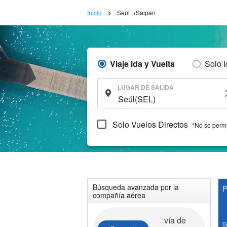
Inicio
Seúl→Saipan
Viaje ida y Vuelta
Solo 
LUGAR DE SALIDA
Solo Vuelos Directos
*No se permi
Búsqueda avanzada por la
P
compañía aérea
vía de
0