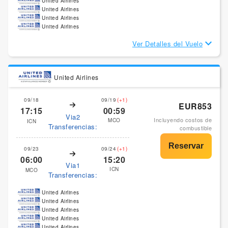
United Airlines
United Airlines
United Airlines
United Airlines
Ver Detalles del Vuelo
United Airlines
09/18
09/19
(+1)
EUR853
17:15
00:59
Via2
Incluyendo costos de
MCO
ICN
Transferencias:
combustible
09/23
09/24
(+1)
06:00
15:20
Via1
ICN
MCO
Transferencias:
United Airlines
United Airlines
United Airlines
United Airlines
United Airlines