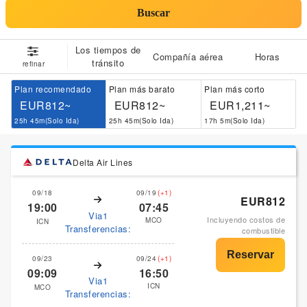
Buscar
Los tiempos de
Compañía aérea
Horas
tránsito
refinar
Plan recomendado
Plan más barato
Plan más corto
EUR812~
EUR812~
EUR1,211~
25h 45m(Solo Ida)
25h 45m(Solo Ida)
17h 5m(Solo Ida)
Delta Air Lines
09/18
09/19
(+1)
EUR812
19:00
07:45
Via1
Incluyendo costos de
MCO
ICN
Transferencias:
combustible
09/23
09/24
(+1)
09:09
16:50
Via1
ICN
MCO
Transferencias: