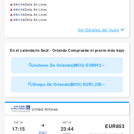
Delta Air Lines
Delta Air Lines
Delta Air Lines
Delta Air Lines
Ver Detalles del Vuelo
En el calendario Seúl⇔Orlando Compruebe el precio más bajo
Incheon De Orlando(MCO) EUR812～
Gimpo De Orlando(MCO) EUR1,230～
United Airlines
09/18
09/18
EUR853
17:15
23:44
Via1