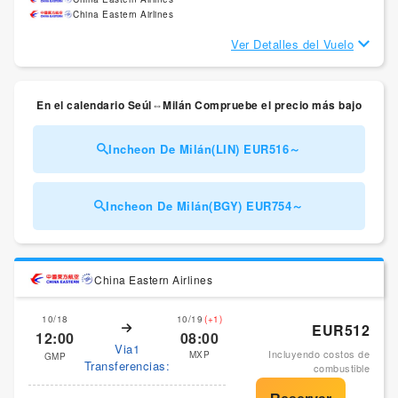
China Eastern Airlines
Ver Detalles del Vuelo
En el calendario Seúl⇔Milán Compruebe el precio más bajo
Incheon De Milán(LIN) EUR516～
Incheon De Milán(BGY) EUR754～
China Eastern Airlines
10/18
10/19
(+1)
EUR512
12:00
08:00
Via1
Incluyendo costos de
MXP
GMP
Transferencias:
combustible