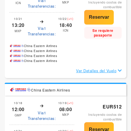
Via1
Incluyendo costos de
MXP
ICN
Transferencias:
combustible
10/21
10/22
(+1)
13:20
18:40
Via1
Se requiere
ICN
MXP
Transferencias:
pasaporte
China Eastern Airlines
China Eastern Airlines
China Eastern Airlines
China Eastern Airlines
Ver Detalles del Vuelo
China Eastern Airlines
10/18
10/19
(+1)
EUR512
12:00
08:00
Via1
Incluyendo costos de
MXP
GMP
Transferencias:
combustible
10/21
10/22
(+1)