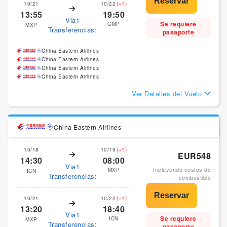
10/21
10/22
(+1)
13:55
19:50
Via1
Se requiere
GMP
MXP
Transferencias:
pasaporte
China Eastern Airlines
China Eastern Airlines
China Eastern Airlines
China Eastern Airlines
Ver Detalles del Vuelo
China Eastern Airlines
10/18
10/19
(+1)
EUR548
14:30
08:00
Via1
Incluyendo costos de
MXP
ICN
Transferencias:
combustible
10/21
10/22
(+1)
13:20
18:40
Via1
Se requiere
ICN
MXP
Transferencias:
pasaporte