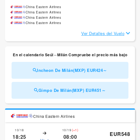
China Eastern Airlines
China Eastern Airlines
China Eastern Airlines
China Eastern Airlines
Ver Detalles del Vuelo
En el calendario Seúl⇔Milán Compruebe el precio más bajo
Incheon De Milán(MXP) EUR424～
Gimpo De Milán(MXP) EUR451～
China Eastern Airlines
10/18
10/19
(+1)
EUR548
18:25
08:00