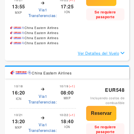
13:55
17:25
Via1
Se requiere
ICN
MXP
Transferencias:
pasaporte
China Eastern Airlines
China Eastern Airlines
China Eastern Airlines
China Eastern Airlines
Ver Detalles del Vuelo
China Eastern Airlines
10/18
10/19
(+1)
EUR548
16:20
08:00
Via1
Incluyendo costos de
MXP
ICN
Transferencias:
combustible
10/21
10/22
(+1)
13:20
18:40
Via1
Se requiere
ICN
MXP
Transferencias:
pasaporte