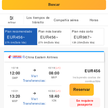
Buscar
Los tiempos de
Compañía aérea
Horas
tránsito
refinar
Plan recomendado
Plan más barato
Plan más corto
EUR456~
EUR456~
EUR987~
27h 0m(Solo Ida)
27h 0m(Solo Ida)
13h 25m(Solo Ida)
China Eastern Airlines
10/18
10/19
(+1)
EUR456
12:00
08:00
Via1
Incluyendo costos de
MXP
GMP
Transferencias:
combustible
10/21
10/22
(+1)
13:20
18:40
Via1
Se requiere
ICN
MXP
Transferencias:
pasaporte