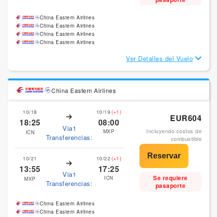
China Eastern Airlines
China Eastern Airlines
China Eastern Airlines
China Eastern Airlines
Ver Detalles del Vuelo
China Eastern Airlines
10/18
10/19
(+1)
EUR604
18:25
08:00
Via1
Incluyendo costos de
MXP
ICN
Transferencias:
combustible
10/21
10/22
(+1)
13:55
17:25
Via1
Se requiere
ICN
MXP
Transferencias:
pasaporte
China Eastern Airlines
China Eastern Airlines