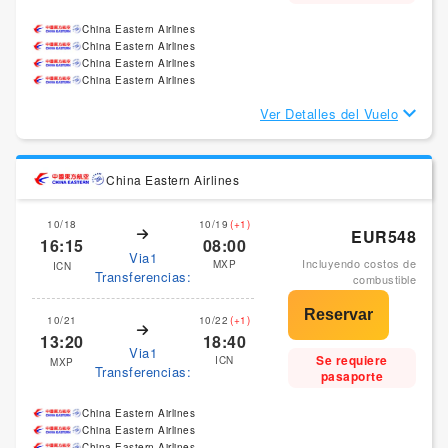
China Eastern Airlines
China Eastern Airlines
China Eastern Airlines
China Eastern Airlines
Ver Detalles del Vuelo
China Eastern Airlines
10/18
10/19
(+1)
EUR548
16:15
08:00
Via1
Incluyendo costos de
MXP
ICN
Transferencias:
combustible
10/21
10/22
(+1)
13:20
18:40
Via1
Se requiere
ICN
MXP
Transferencias:
pasaporte
China Eastern Airlines
China Eastern Airlines
China Eastern Airlines