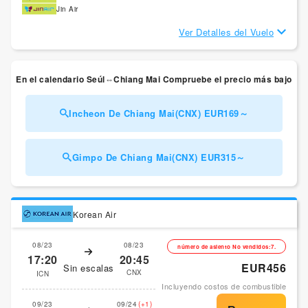
Jin Air
Ver Detalles del Vuelo
En el calendario Seúl⇔Chiang Mai Compruebe el precio más bajo
Incheon De Chiang Mai(CNX) EUR169～
Gimpo De Chiang Mai(CNX) EUR315～
Korean Air
08/23
08/23
número de asiento No vendidos:7.
17:20
20:45
EUR456
Sin escalas
CNX
ICN
Incluyendo costos de combustible
09/23
09/24
(+1)