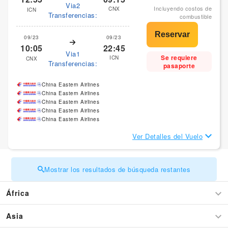
Via2
Incluyendo costos de
CNX
ICN
Transferencias:
combustible
09/23
09/23
10:05
22:45
Via1
Se requiere
ICN
CNX
Transferencias:
pasaporte
China Eastern Airlines
China Eastern Airlines
China Eastern Airlines
China Eastern Airlines
China Eastern Airlines
Ver Detalles del Vuelo
Mostrar los resultados de búsqueda restantes
África
Asia