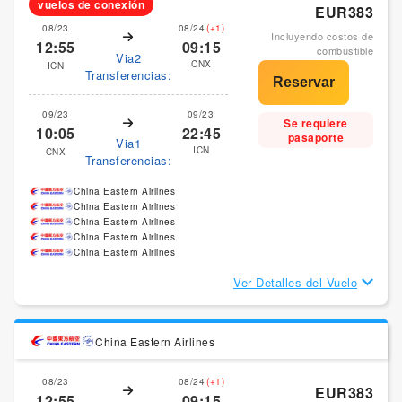
vuelos de conexión
EUR383
08/23
08/24
(+1)
Incluyendo costos de
12:55
09:15
combustible
Via2
CNX
ICN
Transferencias:
09/23
09/23
Se requiere
10:05
22:45
pasaporte
Via1
ICN
CNX
Transferencias:
China Eastern Airlines
China Eastern Airlines
China Eastern Airlines
China Eastern Airlines
China Eastern Airlines
Ver Detalles del Vuelo
China Eastern Airlines
08/23
08/24
(+1)
EUR383
12:55
09:15