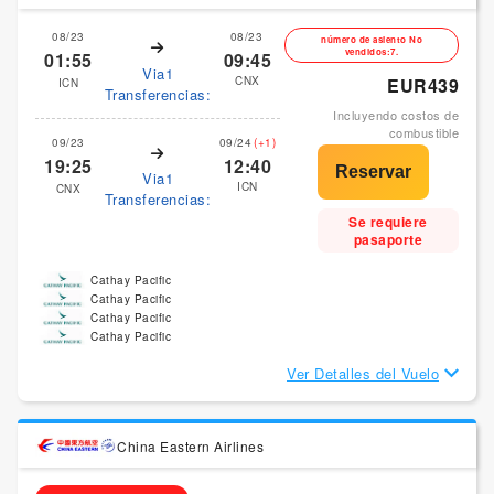
08/23
08/23
número de asiento No
vendidos:7.
01:55
09:45
Via1
CNX
EUR439
ICN
Transferencias:
Incluyendo costos de
combustible
09/23
09/24
(+1)
19:25
12:40
Via1
ICN
CNX
Transferencias:
Se requiere
pasaporte
Cathay Pacific
Cathay Pacific
Cathay Pacific
Cathay Pacific
Ver Detalles del Vuelo
China Eastern Airlines