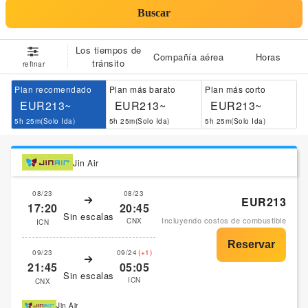
Buscar
Los tiempos de
Compañía aérea
Horas
tránsito
refinar
Plan recomendado
Plan más barato
Plan más corto
EUR213~
EUR213~
EUR213~
5h 25m(Solo Ida)
5h 25m(Solo Ida)
5h 25m(Solo Ida)
Jin Air
08/23
08/23
EUR213
17:20
20:45
Sin escalas
Incluyendo costos de combustible
CNX
ICN
09/23
09/24
(+1)
21:45
05:05
Sin escalas
ICN
CNX
Jin Air