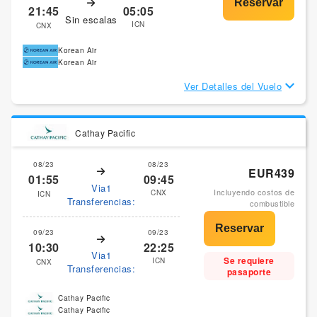
21:45
05:05
Sin escalas
ICN
CNX
Korean Air
Korean Air
Ver Detalles del Vuelo
Cathay Pacific
08/23
08/23
EUR439
01:55
09:45
Via1
Incluyendo costos de
CNX
ICN
Transferencias:
combustible
09/23
09/23
10:30
22:25
Via1
Se requiere
ICN
CNX
Transferencias:
pasaporte
Cathay Pacific
Cathay Pacific