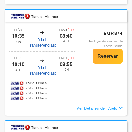
Turkish Airlines
11/07
11/08
(+1)
EUR874
10:35
08:40
Via1
Incluyendo costos de
ATH
ICN
Transferencias:
combustible
11/20
11/21
(+1)
10:10
08:55
Via1
ICN
ATH
Transferencias:
Turkish Airlines
Turkish Airlines
Turkish Airlines
Turkish Airlines
Ver Detalles del Vuelo
Turkish Airlines