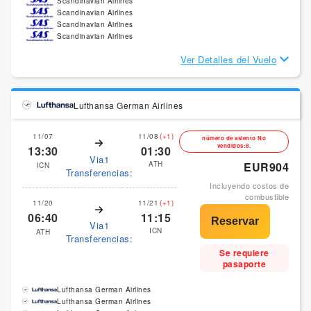
Scandinavian Airlines
Scandinavian Airlines
Scandinavian Airlines
Scandinavian Airlines
Ver Detalles del Vuelo
Lufthansa German Airlines
11/07
11/08
(+1)
número de asiento No
vendidos:8.
13:30
01:30
Via1
ATH
EUR904
ICN
Transferencias:
Incluyendo costos de
combustible
11/20
11/21
(+1)
06:40
11:15
Via1
ICN
ATH
Transferencias:
Se requiere
pasaporte
Lufthansa German Airlines
Lufthansa German Airlines