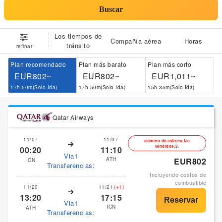
Buscar
Los tiempos de
Compañía aérea
Horas
tránsito
refinar
Plan recomendado
Plan más barato
Plan más corto
EUR802~
EUR802~
EUR1,011~
17h 50m(Solo Ida)
17h 50m(Solo Ida)
15h 35m(Solo Ida)
Qatar Airways
11/07
11/07
número de asiento No
vendidos:2.
00:20
11:10
Via1
ATH
EUR802
ICN
Transferencias:
Incluyendo costos de
combustible
11/20
11/21
(+1)
13:20
17:15
Via1
ICN
ATH
Transferencias: