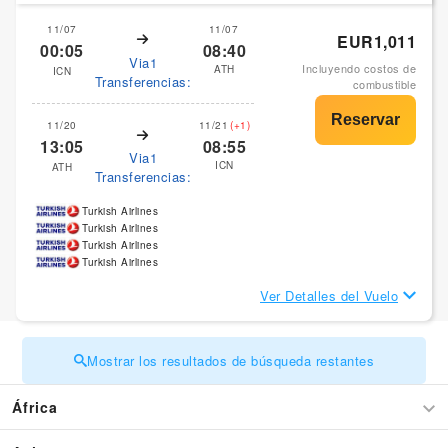
11/07
11/07
EUR1,011
00:05
08:40
Via1
Incluyendo costos de
ATH
ICN
Transferencias:
combustible
11/20
11/21
(+1)
13:05
08:55
Via1
ICN
ATH
Transferencias:
Turkish Airlines
Turkish Airlines
Turkish Airlines
Turkish Airlines
Ver Detalles del Vuelo
Mostrar los resultados de búsqueda restantes
África