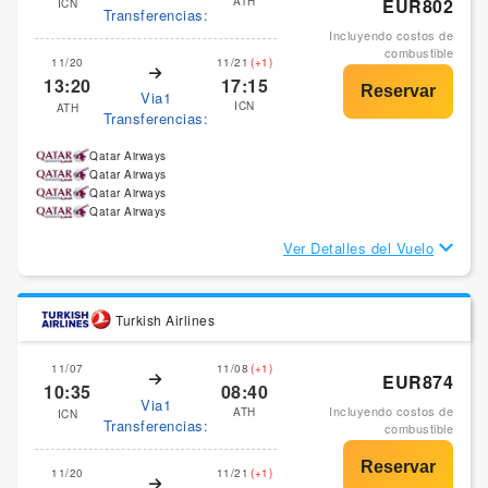
ATH
EUR802
ICN
Transferencias:
Incluyendo costos de
combustible
11/20
11/21
(+1)
13:20
17:15
Via1
ICN
ATH
Transferencias:
Qatar Airways
Qatar Airways
Qatar Airways
Qatar Airways
Ver Detalles del Vuelo
Turkish Airlines
11/07
11/08
(+1)
EUR874
10:35
08:40
Via1
Incluyendo costos de
ATH
ICN
Transferencias:
combustible
11/20
11/21
(+1)