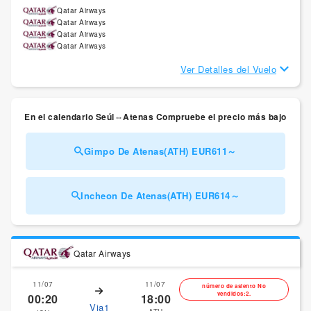
Qatar Airways
Qatar Airways
Qatar Airways
Qatar Airways
Ver Detalles del Vuelo
En el calendario Seúl⇔Atenas Compruebe el precio más bajo
Gimpo De Atenas(ATH) EUR611～
Incheon De Atenas(ATH) EUR614～
Qatar Airways
11/07
11/07
número de asiento No
vendidos:2.
00:20
18:00
Via1