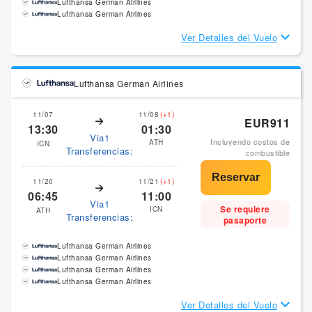
Lufthansa German Airlines
Lufthansa German Airlines
Ver Detalles del Vuelo
Lufthansa German Airlines
11/07
11/08
(+1)
EUR911
13:30
01:30
Via1
Incluyendo costos de
ATH
ICN
Transferencias:
combustible
11/20
11/21
(+1)
06:45
11:00
Via1
Se requiere
ICN
ATH
Transferencias:
pasaporte
Lufthansa German Airlines
Lufthansa German Airlines
Lufthansa German Airlines
Lufthansa German Airlines
Ver Detalles del Vuelo