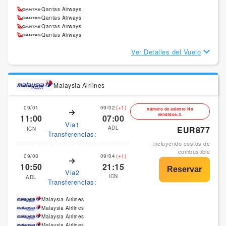
Qantas Airways
Qantas Airways
Qantas Airways
Qantas Airways
Ver Detalles del Vuelo
Malaysia Airlines
09/01
09/02
(+1)
número de asiento No
vendidos:3.
11:00
07:00
Via1
ADL
EUR877
ICN
Transferencias:
Incluyendo costos de
combustible
09/03
09/04
(+1)
10:50
21:15
Via2
ICN
ADL
Transferencias:
Malaysia Airlines
Malaysia Airlines
Malaysia Airlines
Malaysia Airlines