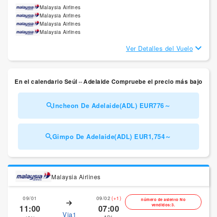
Malaysia Airlines
Malaysia Airlines
Malaysia Airlines
Malaysia Airlines
Ver Detalles del Vuelo
En el calendario Seúl⇔Adelaide Compruebe el precio más bajo
Incheon De Adelaide(ADL) EUR776～
Gimpo De Adelaide(ADL) EUR1,754～
Malaysia Airlines
09/01
09/02
(+1)
número de asiento No
vendidos:3.
11:00
07:00
Via1