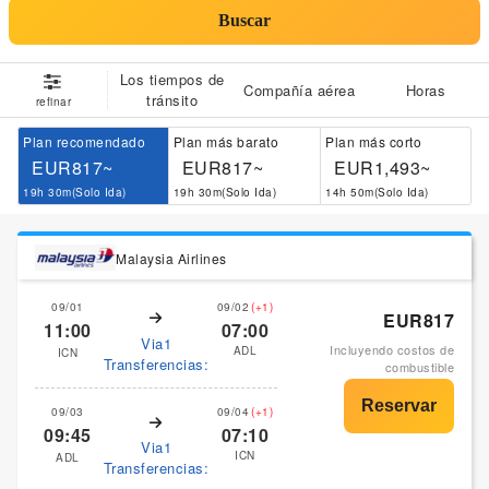
Buscar
Los tiempos de
Compañía aérea
Horas
tránsito
refinar
Plan recomendado
Plan más barato
Plan más corto
EUR817~
EUR817~
EUR1,493~
19h 30m(Solo Ida)
19h 30m(Solo Ida)
14h 50m(Solo Ida)
Malaysia Airlines
09/01
09/02
(+1)
EUR817
11:00
07:00
Via1
Incluyendo costos de
ADL
ICN
Transferencias:
combustible
09/03
09/04
(+1)
09:45
07:10
Via1
ICN
ADL
Transferencias: