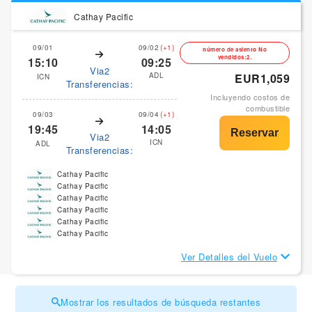
Cathay Pacific
09/01
09/02
(+1)
número de asiento No
vendidos:2.
15:10
09:25
Via2
ADL
EUR1,059
ICN
Transferencias:
Incluyendo costos de
combustible
09/03
09/04
(+1)
19:45
14:05
Via2
ICN
ADL
Transferencias:
Cathay Pacific
Cathay Pacific
Cathay Pacific
Cathay Pacific
Cathay Pacific
Cathay Pacific
Ver Detalles del Vuelo
Mostrar los resultados de búsqueda restantes