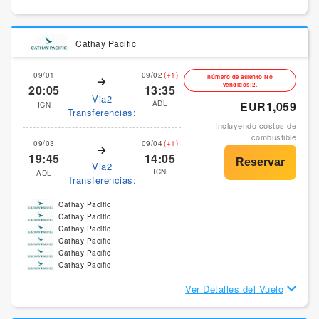
Cathay Pacific
09/01
09/02
(+1)
número de asiento No
vendidos:2.
20:05
13:35
Via2
ADL
EUR1,059
ICN
Transferencias:
Incluyendo costos de
combustible
09/03
09/04
(+1)
19:45
14:05
Via2
ICN
ADL
Transferencias:
Cathay Pacific
Cathay Pacific
Cathay Pacific
Cathay Pacific
Cathay Pacific
Cathay Pacific
Ver Detalles del Vuelo