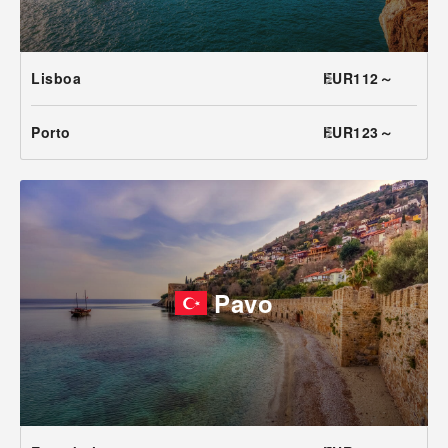
Lisboa
EUR112～
Porto
EUR123～
Pavo