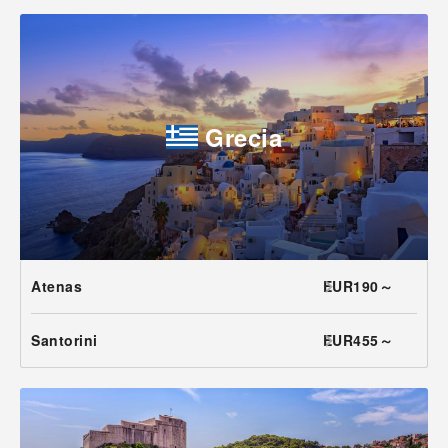
Grecia
Atenas
EUR190～
Santorini
EUR455～