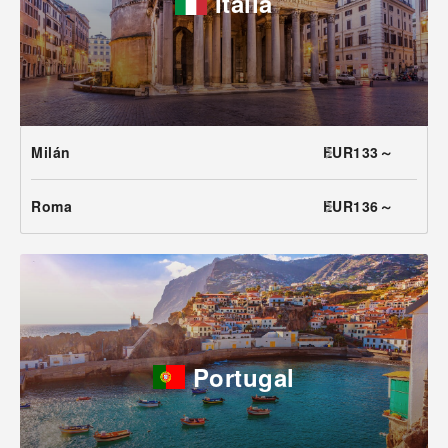
Italia
Milán
EUR133～
Roma
EUR136～
Portugal