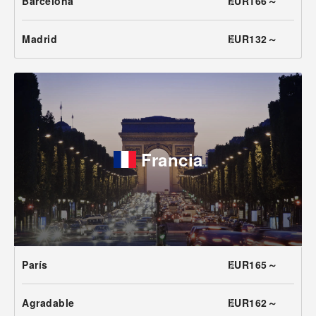
Barcelona
EUR166～
Madrid
EUR132～
Francia
París
EUR165～
Agradable
EUR162～