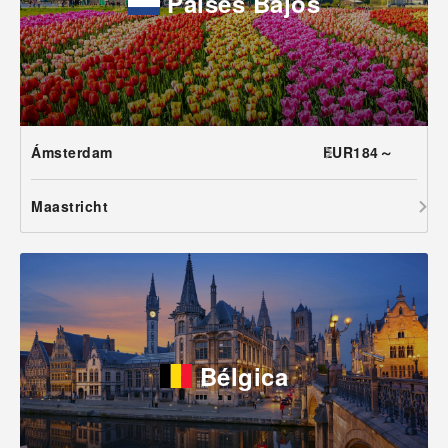
Países Bajos
Ámsterdam
EUR184～
Maastricht
Bélgica