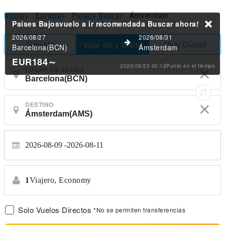
Inicio
>
Europa
>
Países Bajos
>
Ámsterdam
Países Bajosvuelo a ir recomendada
Buscar ahora!
2026/08/27
2026/08/31
Solo Ida
Multi Ciudad
Viaje ida y Vuelta
Barcelona(BCN)
Ámsterdam
EUR184
～
2025/09/23 00:12Punto en el tiempo
LUGAR DE SALIDA
DESTINO
2026-08-09
2026-08-11
1
Viajero,
Economy
Solo Vuelos Directos
*No se permiten transferencias