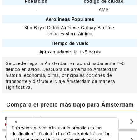
Población
código de ciudad
-
AMS
Aerolíneas Populares
Klm Royal Dutch Airlines
・
Cathay Pacific
・
China Eastern Airlines
Tiempo de vuelo
Aproximadamente 1~5 horas
Se puede llegar a Ámsterdam en aproximadamente 1~5
tiempo en avión. Descubra de antemano Ámsterdam
historia, economía, clima, principales opciones de
transporte y disfrute el viaje Ámsterdam de manera
significativa.
Compara el precio más bajo para Ámsterdam
Barcelona El Prat
Ámsterdam(AMS)
EUR184
〜
Madrid Barajas
Ámsterdam(AMS)