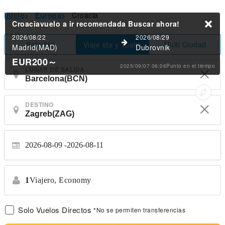
Inicio
>
Europa
>
Croacia
Croaciavuelo a ir recomendada
Buscar ahora!
2026/08/22
2026/08/29
Solo Ida
Multi Ciudad
Viaje ida y Vuelta
Madrid(MAD)
Dubrovnik
EUR200
～
2025/09/07 06:06Punto en el tiempo
LUGAR DE SALIDA
DESTINO
2026-08-09
2026-08-11
1
Viajero,
Economy
Solo Vuelos Directos
*No se permiten transferencias