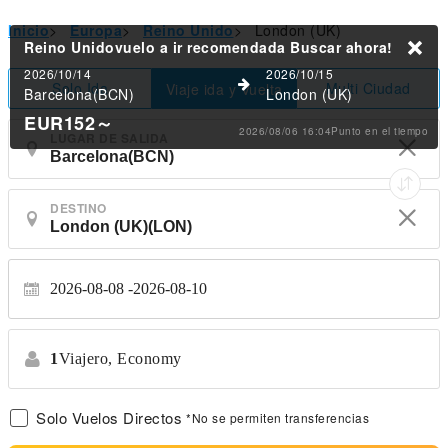
Inicio
>
Europa
>
Reino Unido
>
London (UK)
Reino Unidovuelo a ir recomendada
Buscar ahora!
2026/10/14
2026/10/15
Solo Ida
Multi Ciudad
Viaje ida y Vuelta
Barcelona(BCN)
London (UK)
EUR152
～
2026/08/06 16:04Punto en el tiempo
LUGAR DE SALIDA
DESTINO
2026-08-08
2026-08-10
1
Viajero,
Economy
Solo Vuelos Directos
*No se permiten transferencias