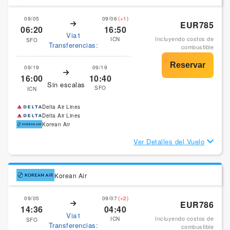
09/05
09/06
(+1)
EUR785
06:20
16:50
Via1
Incluyendo costos de
ICN
SFO
Transferencias:
combustible
09/19
09/19
16:00
10:40
Sin escalas
SFO
ICN
Delta Air Lines
Delta Air Lines
Korean Air
Ver Detalles del Vuelo
Korean Air
09/05
09/07
(+2)
EUR786
14:36
04:40
Via1
Incluyendo costos de
ICN
SFO
Transferencias:
combustible