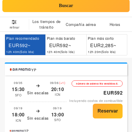
Buscar
Los tiempos de
Compañía aérea
Horas
tránsito
refinar
Plan recomendado
Plan más barato
Plan más corto
EUR592~
EUR592~
EUR2,285~
12h 40m(Solo Ida)
12h 40m(Solo Ida)
12h 20m(Solo Ida)
YP
09/05
09/06
(+1)
número de asiento No vendidos:8.
15:30
20:10
EUR592
Sin escalas
ICN
SFO
Incluyendo costos de combustible
09/19
09/19
18:00
13:00
Sin escalas
SFO
ICN
YP