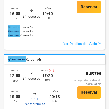
09/19
09/19
16:00
10:40
Sin escalas
SFO
ICN
Korean Air
Korean Air
Korean Air
Ver Detalles del Vuelo
Korean Air
09/05
09/06
(+1)
EUR790
12:50
17:20
Sin escalas
Incluyendo costos de
ICN
SFO
combustible
09/19
09/19
19:00
20:18
Via1
SFO
ICN
Transferencias: