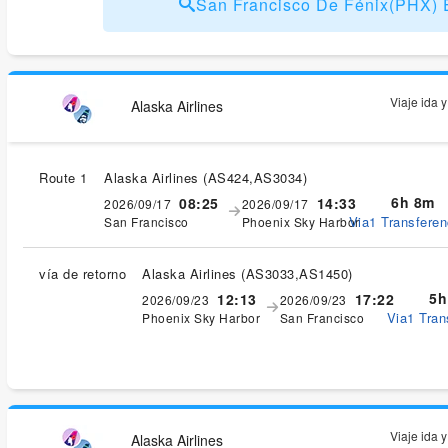
San Francisco De Fénix(PHX
Viaje ida 
Alaska Airlines
Route 1
Alaska Airlines
(
AS424,AS3034
)
6h 8m
08:25
14:33
2026/09/17
2026/09/17
Via1 Transferen
San Francisco
Phoenix Sky Harbor
vía de retorno
Alaska Airlines
(
AS3033,AS1450
)
5h
12:13
17:22
2026/09/23
2026/09/23
Via1 Tran
Phoenix Sky Harbor
San Francisco
Viaje ida 
Alaska Airlines