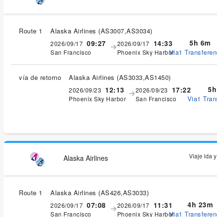
Route 1
Alaska Airlines
(
AS3007,AS3034
)
5h 6m
09:27
14:33
2026/09/17
2026/09/17
Via1 Transferen
San Francisco
Phoenix Sky Harbor
vía de retorno
Alaska Airlines
(
AS3033,AS1450
)
5h
12:13
17:22
2026/09/23
2026/09/23
Via1 Tran
Phoenix Sky Harbor
San Francisco
Viaje ida 
Alaska Airlines
Route 1
Alaska Airlines
(
AS426,AS3033
)
4h 23m
07:08
11:31
2026/09/17
2026/09/17
Via1 Transferen
San Francisco
Phoenix Sky Harbor