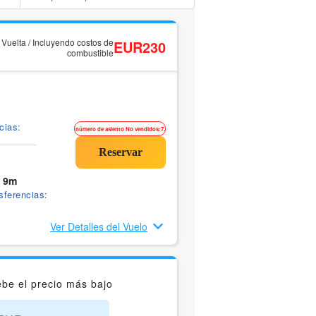
y Vuelta / Incluyendo costos de
EUR230
combustible
cias:
número de asiento No vendidos:7.
 9m
sferencias:
Ver Detalles del Vuelo
be el precio más bajo