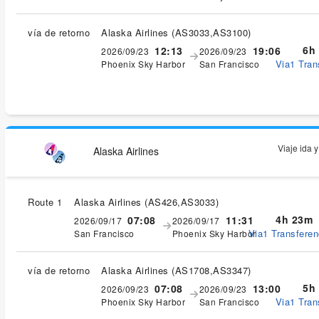
vía de retorno
Alaska Airlines
(
AS3033,AS3100
)
6h
12:13
19:06
2026/09/23
2026/09/23
Via1 Tran
Phoenix Sky Harbor
San Francisco
Viaje ida 
Alaska Airlines
Route 1
Alaska Airlines
(
AS426,AS3033
)
4h 23m
07:08
11:31
2026/09/17
2026/09/17
Via1 Transferen
San Francisco
Phoenix Sky Harbor
vía de retorno
Alaska Airlines
(
AS1708,AS3347
)
5h
07:08
13:00
2026/09/23
2026/09/23
Via1 Tran
Phoenix Sky Harbor
San Francisco