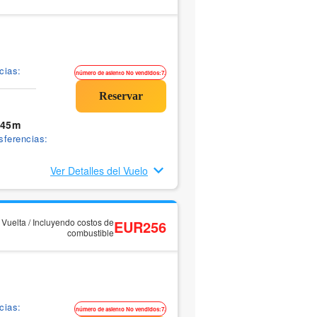
cias:
número de asiento No vendidos:7.
 45m
sferencias:
Ver Detalles del Vuelo
y Vuelta / Incluyendo costos de
EUR256
combustible
cias:
número de asiento No vendidos:7.