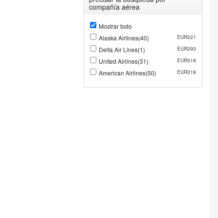
compañía aérea
Mostrar todo
Alaska Airlines(40)
EUR221
Delta Air Lines(1)
EUR293
United Airlines(31)
EUR318
American Airlines(50)
EUR318