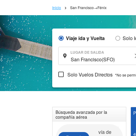
Inicio
San Francisco→Fénix
Viaje ida y Vuelta
Solo 
LUGAR DE SALIDA
Solo Vuelos Directos
*No se permi
Búsqueda avanzada por la
P
compañía aérea
vía de
4