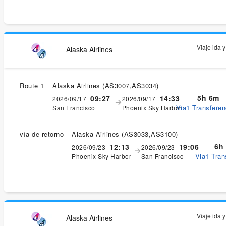
Viaje ida 
Alaska Airlines
Route 1
Alaska Airlines
(
AS3007,AS3034
)
5h 6m
09:27
14:33
2026/09/17
2026/09/17
Via1 Transferen
San Francisco
Phoenix Sky Harbor
vía de retorno
Alaska Airlines
(
AS3033,AS3100
)
6h
12:13
19:06
2026/09/23
2026/09/23
Via1 Tran
Phoenix Sky Harbor
San Francisco
Viaje ida 
Alaska Airlines