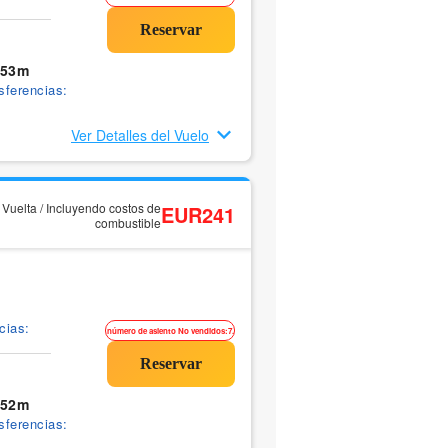
 53m
sferencias:
Ver Detalles del Vuelo
y Vuelta / Incluyendo costos de
EUR241
combustible
cias:
número de asiento No vendidos:7.
 52m
sferencias: