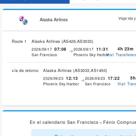
Viaje ida 
Alaska Airlines
Route 1
Alaska Airlines
(
AS426,AS3033
)
4h 23m
07:08
11:31
2026/09/17
2026/09/17
Via1 Transferen
San Francisco
Phoenix Sky Harbor
vía de retorno
Alaska Airlines
(
AS3033,AS1450
)
5h
12:13
17:22
2026/09/23
2026/09/23
Via1 Tran
Phoenix Sky Harbor
San Francisco
En el calendario San Francisco⇔Fénix Comprue