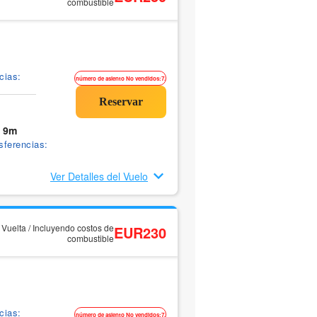
combustible
cias:
número de asiento No vendidos:7.
 9m
sferencias:
Ver Detalles del Vuelo
y Vuelta / Incluyendo costos de
EUR230
combustible
cias:
número de asiento No vendidos:7.