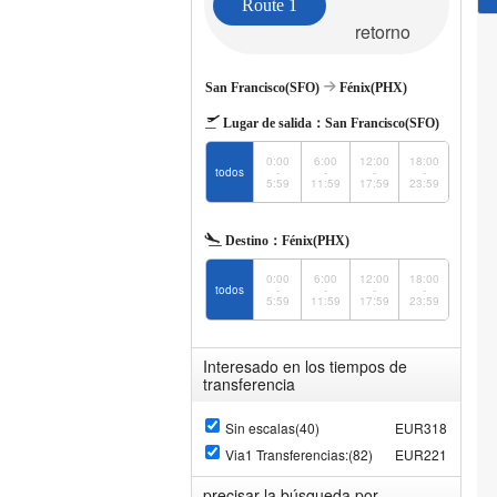
Route 1
retorno
San Francisco(SFO)
Fénix(PHX)
Lugar de salida：
San Francisco(SFO)
0:00
6:00
12:00
18:00
todos
-
-
-
-
5:59
11:59
17:59
23:59
Destino：
Fénix(PHX)
0:00
6:00
12:00
18:00
todos
-
-
-
-
5:59
11:59
17:59
23:59
Interesado en los tiempos de
transferencia
Sin escalas(40)
EUR318
Via1 Transferencias:(82)
EUR221
precisar la búsqueda por