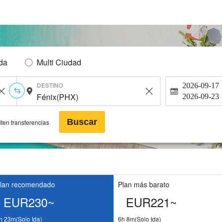
Ida
Multi Ciudad
DESTINO
2026-09-17
2026-09-23
Buscar
ten transferencias
lan recomendado
Plan más barato
EUR230~
EUR221~
h 23m(Solo Ida)
6h 8m(Solo Ida)