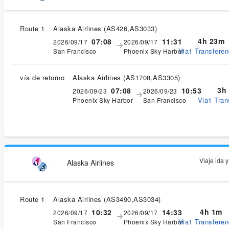
Route 1
Alaska Airlines
(
AS426,AS3033
)
4h 23m
07:08
11:31
2026/09/17
2026/09/17
Via1 Transferen
San Francisco
Phoenix Sky Harbor
vía de retorno
Alaska Airlines
(
AS1708,AS3305
)
3h
07:08
10:53
2026/09/23
2026/09/23
Via1 Tran
Phoenix Sky Harbor
San Francisco
Viaje ida 
Alaska Airlines
Route 1
Alaska Airlines
(
AS3490,AS3034
)
4h 1m
10:32
14:33
2026/09/17
2026/09/17
Via1 Transferen
San Francisco
Phoenix Sky Harbor