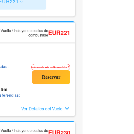
) EUR231～
y Vuelta / Incluyendo costos de
EUR221
combustible
cias:
número de asiento No vendidos:7.
 9m
sferencias:
Ver Detalles del Vuelo
y Vuelta / Incluyendo costos de
EUR230