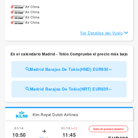
Air China
Air China
Air China
Air China
Ver Detalles del Vuelo
En el calendario Madrid⇔Tokio Compruebe el precio más bajo
Madrid Barajas De Tokio(HND) EUR630～
Madrid Barajas De Tokio(NRT) EUR639～
Klm Royal Dutch Airlines
01/14
01/15
(+1)
Sólo un puesto vacante
10:50
11:45