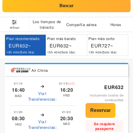
Buscar
Los tiempos de
Compañía aérea
Horas
tránsito
refinar
Plan recomendado
Plan más barato
Plan más corto
EUR632~
EUR632~
EUR727~
15h 40m(Solo Ida)
15h 40m(Solo Ida)
15h 40m(Solo Ida)
Air China
01/14
01/15
(+1)
EUR632
16:40
16:20
Via1
Incluyendo costos de
HND
MAD
Transferencias:
combustible
01/20
01/20
08:30
20:30
Via1
Se requiere
MAD
HND
Transferencias:
pasaporte