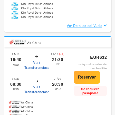
Klm Royal Dutch Airlines
Klm Royal Dutch Airlines
Klm Royal Dutch Airlines
Klm Royal Dutch Airlines
Ver Detalles del Vuelo
Air China
01/14
01/15
(+1)
EUR632
16:40
21:30
Via1
Incluyendo costos de
HND
MAD
Transferencias:
combustible
01/20
01/20
08:30
20:30
Via1
Se requiere
MAD
HND
Transferencias:
pasaporte
Air China
Air China
Air China