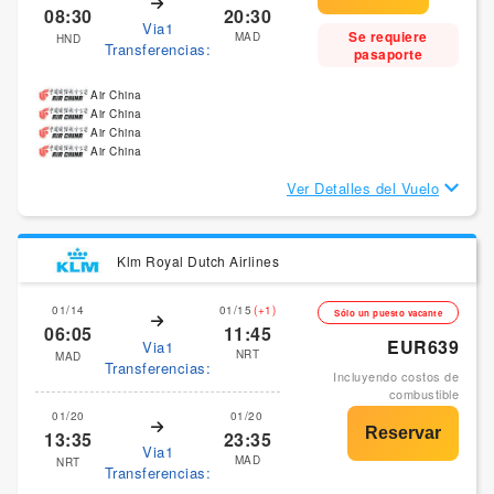
08:30
20:30
Via1
Se requiere
MAD
HND
Transferencias:
pasaporte
Air China
Air China
Air China
Air China
Ver Detalles del Vuelo
Klm Royal Dutch Airlines
01/14
01/15
(+1)
Sólo un puesto vacante
06:05
11:45
EUR639
Via1
NRT
MAD
Transferencias:
Incluyendo costos de
combustible
01/20
01/20
13:35
23:35
Via1
MAD
NRT
Transferencias: