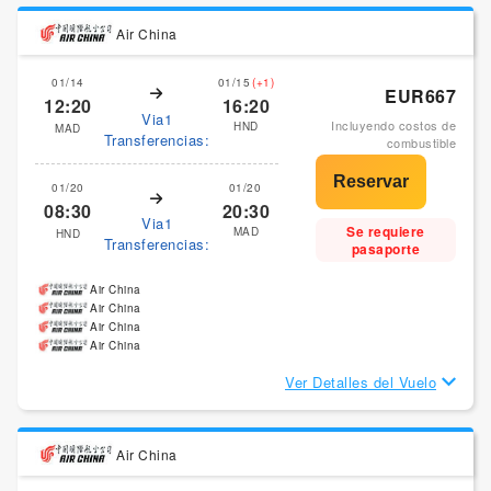
Air China
01/14
01/15
(+1)
EUR667
12:20
16:20
Via1
Incluyendo costos de
HND
MAD
Transferencias:
combustible
01/20
01/20
08:30
20:30
Via1
Se requiere
MAD
HND
Transferencias:
pasaporte
Air China
Air China
Air China
Air China
Ver Detalles del Vuelo
Air China