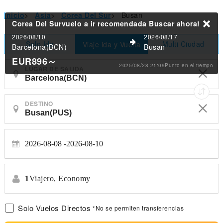
Inicio
>
Asia
>
Corea Del Sur
>
Busan
Corea Del Survuelo a ir recomendada
Buscar ahora!
2026/08/10
2026/08/17
Solo Ida
Multi Ciudad
Viaje ida y Vuelta
Barcelona(BCN)
Busan
EUR896
～
2025/08/28 21:09Punto en el tiempo
LUGAR DE SALIDA
DESTINO
2026-08-08
2026-08-10
1
Viajero,
Economy
Solo Vuelos Directos
*No se permiten transferencias