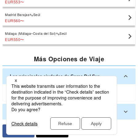
EUR553
〜
Madrid Barajas
Seúl
EUR560
〜
Málaga (Málaga–Costa del Sol)
Seúl
EUR550
〜
Más Opciones de Viaje
Las principales ciudades de Corea Del Sur
Seúl
Busan
Daegu
Jeju
Otras ciudades en Corea Del Sur
Cheongju
Gwangju
Muan