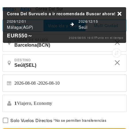
Inicio
>
Asia
>
Corea Del Sur
Corea Del Survuelo a ir recomendada
Buscar ahora!
2026/12/01
2026/12/15
Solo Ida
Multi Ciudad
Viaje ida y Vuelta
Málaga(AGP)
Seúl
EUR550
～
2026/08/05 19:07Punto en el tiempo
LUGAR DE SALIDA
DESTINO
2026-08-08
2026-08-10
1
Viajero,
Economy
Solo Vuelos Directos
*No se permiten transferencias