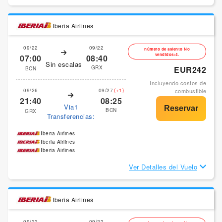
Iberia Airlines
09/22
09/22
número de asiento No
vendidos:4.
07:00
08:40
Sin escalas
GRX
EUR242
BCN
Incluyendo costos de
09/26
09/27
(+1)
combustible
21:40
08:25
Via1
BCN
GRX
Transferencias:
Iberia Airlines
Iberia Airlines
Iberia Airlines
Ver Detalles del Vuelo
Iberia Airlines
09/22
09/22