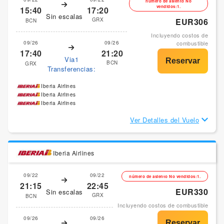
número de asiento No
vendidos:1.
15:40
17:20
Sin escalas
GRX
EUR306
BCN
Incluyendo costos de
09/26
09/26
combustible
17:40
21:20
Via1
BCN
GRX
Transferencias:
Iberia Airlines
Iberia Airlines
Iberia Airlines
Ver Detalles del Vuelo
Iberia Airlines
09/22
09/22
número de asiento No vendidos:1.
21:15
22:45
EUR330
Sin escalas
GRX
BCN
Incluyendo costos de combustible
09/26
09/26