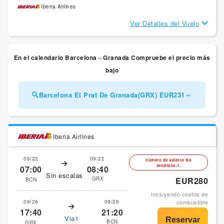
Iberia Airlines
Ver Detalles del Vuelo
En el calendario Barcelona⇔Granada Compruebe el precio más
bajo
Barcelona El Prat De Granada(GRX) EUR231～
Iberia Airlines
09/22
09/22
número de asiento No
vendidos:1.
07:00
08:40
Sin escalas
GRX
EUR280
BCN
Incluyendo costos de
09/26
09/26
combustible
17:40
21:20
Via1
BCN
GRX