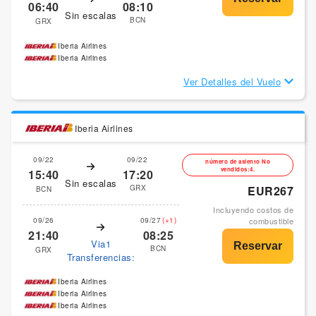
06:40
08:10
Sin escalas
BCN
GRX
Iberia Airlines
Iberia Airlines
Ver Detalles del Vuelo
Iberia Airlines
09/22
09/22
número de asiento No
vendidos:4.
15:40
17:20
Sin escalas
GRX
EUR267
BCN
Incluyendo costos de
09/26
09/27
(+1)
combustible
21:40
08:25
Via1
BCN
GRX
Transferencias:
Iberia Airlines
Iberia Airlines
Iberia Airlines