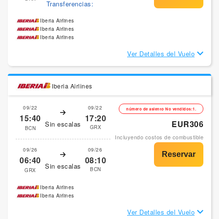
Transferencias:
Iberia Airlines
Iberia Airlines
Iberia Airlines
Ver Detalles del Vuelo
Iberia Airlines
09/22
09/22
número de asiento No vendidos:1.
15:40
17:20
EUR306
Sin escalas
GRX
BCN
Incluyendo costos de combustible
09/26
09/26
06:40
08:10
Sin escalas
BCN
GRX
Iberia Airlines
Iberia Airlines
Ver Detalles del Vuelo