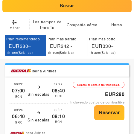
Buscar
Los tiempos de
Compañía aérea
Horas
tránsito
refinar
Plan recomendado
Plan más barato
Plan más corto
EUR280~
EUR242~
EUR330~
1h 40m(Solo Ida)
1h 40m(Solo Ida)
1h 30m(Solo Ida)
Iberia Airlines
09/22
09/22
número de asiento No vendidos:1.
07:00
08:40
EUR280
Sin escalas
GRX
BCN
Incluyendo costos de combustible
09/26
09/26
06:40
08:10
Sin escalas
BCN
GRX
Iberia Airlines