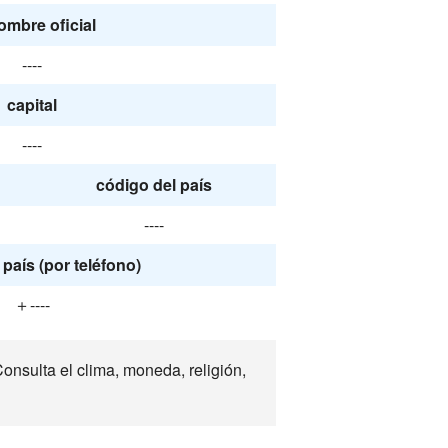
ombre oficial
----
capital
----
código del país
----
país (por teléfono)
＋----
nsulta el clima, moneda, religión,