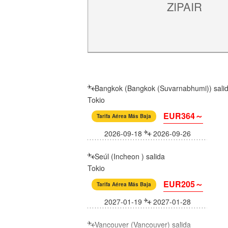
ZIPAIR
Bangkok (Bangkok (Suvarnabhumi)) sali
Tokio
EUR364～
Tarifa Aérea Más Baja
2026-09-18
2026-09-26
Seúl (Incheon ) salida
Tokio
EUR205～
Tarifa Aérea Más Baja
2027-01-19
2027-01-28
Vancouver (Vancouver) salida