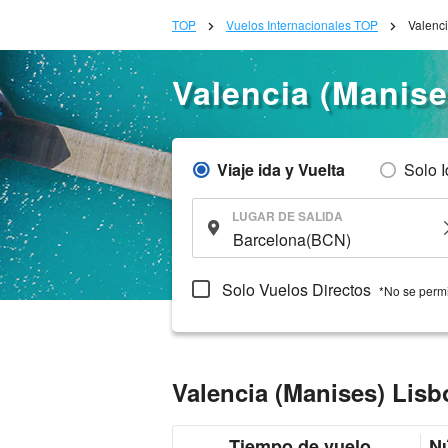
TOP
Vuelos Internacionales TOP
Valenci
Valencia (Manise
Viaje ida y Vuelta
Solo 
LUGAR DE SALIDA
Solo Vuelos Directos
*No se permi
Valencia (Manises) Lisb
Tiempo de vuelo
Nú