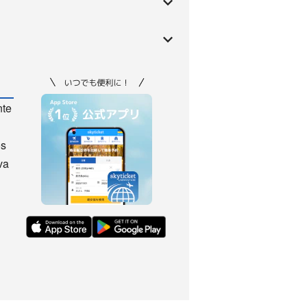
nte
os
va