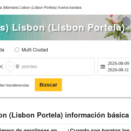
a (Manises) Lisbon (Lisbon Portela) Vuelos baratos
s) Lisbon (Lisbon Portela)
Ida
Multi Ciudad
2026-08-09
DESTINO
2026-08-11
Buscar
ten transferencias
on (Lisbon Portela) información básica
mero de aerolíneas en
¿Cuando son baratos los