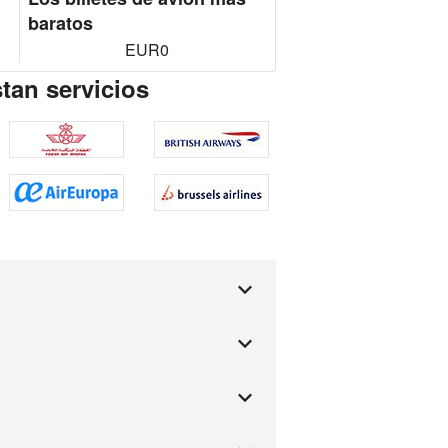
baratos
EUR0
tan servicios