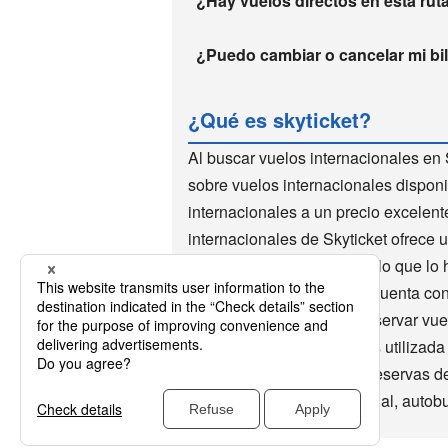
¿Hay vuelos directos en esta rut
¿Puedo cambiar o cancelar mi bill
¿Qué es skyticket?
Al buscar vuelos internacionales en 
sobre vuelos internacionales disponi
internacionales a un precio excelen
internacionales de Skyticket ofrece 
de vuelos internacionales, lo que lo 
mundo utilizan Skyticket. Cuenta co
descuento. Es muy fácil reservar vu
millones de descargas y es utilizad
Skyticket también acepta reservas de
nacionales, wifi internacional, autob