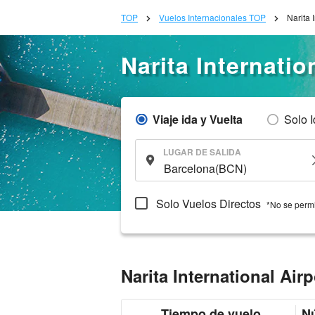
TOP
Vuelos Internacionales TOP
Narita 
Narita Internati
Viaje ida y Vuelta
Solo 
LUGAR DE SALIDA
Solo Vuelos Directos
*No se permi
Narita International Ai
Tiempo de vuelo
Nú