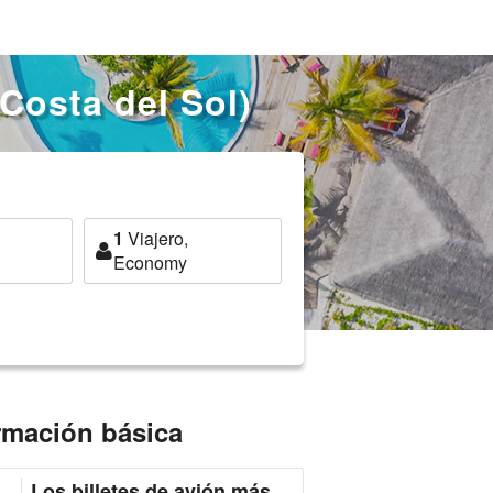
Costa del Sol)
1
Viajero,
Economy
ormación básica
Los billetes de avión más