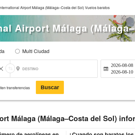
International Airport Málaga (Málaga–Costa del Sol) Vuelos baratos
onal Airport Málaga (Málaga–
Ida
Multi Ciudad
2026-08-08
DESTINO
2026-08-10
Buscar
ten transferencias
rport Málaga (Málaga–Costa del Sol) inf
mero de aerolíneas en
¿Cuando son baratos los