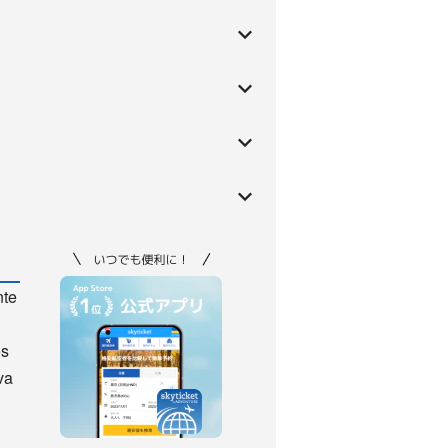
nte
os
va