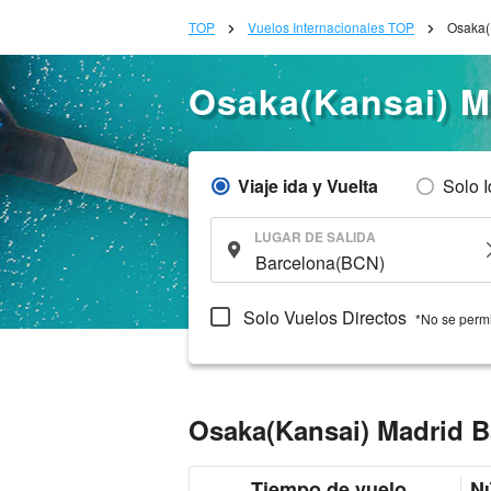
TOP
Vuelos Internacionales TOP
Osaka(
Osaka(Kansai) M
Viaje ida y Vuelta
Solo 
LUGAR DE SALIDA
Solo Vuelos Directos
*No se permi
Osaka(Kansai) Madrid B
Tiempo de vuelo
Nú