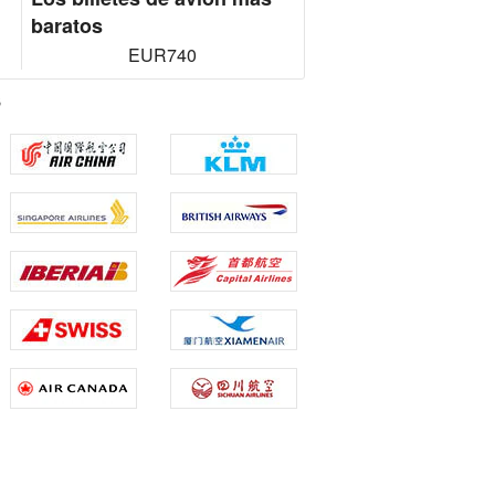
baratos
EUR740
s