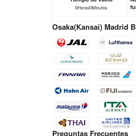
fu
0
0
Horas
Minutos
Osaka(Kansai) Madrid Ba
Preguntas Frecuentes