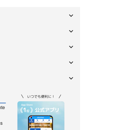
nte
os