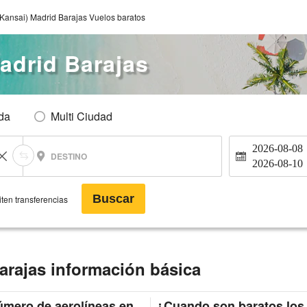
Kansai) Madrid Barajas Vuelos baratos
adrid Barajas
Ida
Multi Ciudad
2026-08-08
DESTINO
2026-08-10
Buscar
ten transferencias
arajas información básica
mero de aerolíneas en
¿Cuando son baratos los