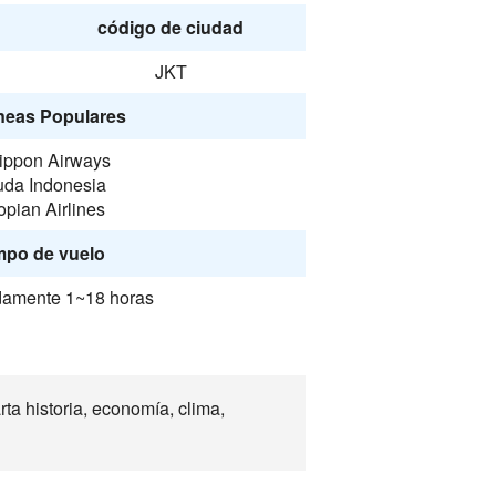
código de ciudad
JKT
neas Populares
Nippon Airways
uda Indonesia
opian Airlines
mpo de vuelo
amente 1~18 horas
a historia, economía, clima,