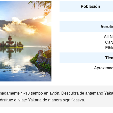
Población
-
Aerolí
All 
Gar
Ethi
Tie
Aproximad
imadamente 1~18 tiempo en avión. Descubra de antemano Yakart
disfrute el viaje Yakarta de manera significativa.