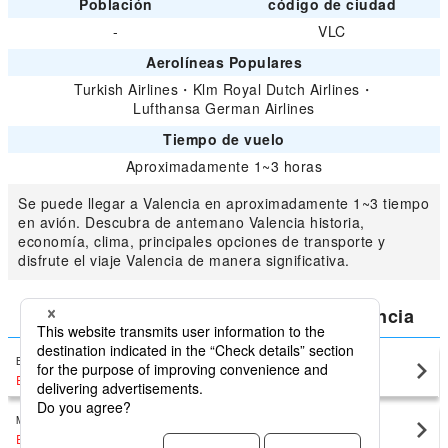
Población
código de ciudad
-
VLC
Aerolíneas Populares
Turkish Airlines
・
Klm Royal Dutch Airlines
・
Lufthansa German Airlines
Tiempo de vuelo
Aproximadamente 1~3 horas
Se puede llegar a Valencia en aproximadamente 1~3 tiempo
en avión. Descubra de antemano Valencia historia,
economía, clima, principales opciones de transporte y
disfrute el viaje Valencia de manera significativa.
Compara el precio más bajo para Valencia
Barcelona El Prat
Valencia(VLC)
EUR193
〜
Madrid Barajas
Valencia(VLC)
EUR140
〜