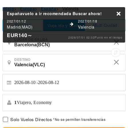
Inicio
>
Europa
>
España
>
Valencia
Españavuelo a ir recomendada
Buscar ahora!
2027/01/12
2027/01/18
Solo Ida
Multi Ciudad
Viaje ida y Vuelta
Madrid(MAD)
Valencia
EUR140
～
2026/07/01 02:02Punto en el tiempo
LUGAR DE SALIDA
DESTINO
2026-08-10
2026-08-12
1
Viajero,
Economy
Solo Vuelos Directos
*No se permiten transferencias