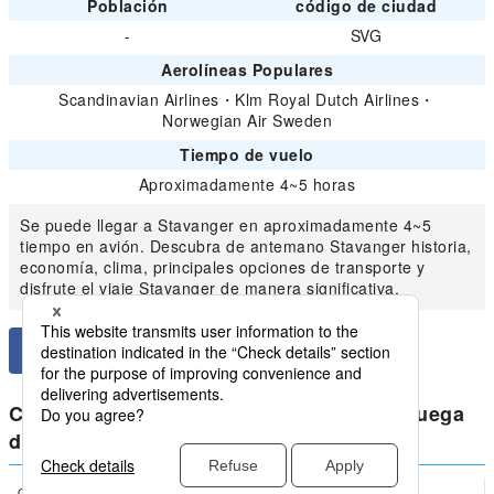
Población
código de ciudad
-
SVG
Aerolíneas Populares
Scandinavian Airlines
・
Klm Royal Dutch Airlines
・
Norwegian Air Sweden
Tiempo de vuelo
Aproximadamente 4~5 horas
Se puede llegar a Stavanger en aproximadamente 4~5
tiempo en avión. Descubra de antemano Stavanger historia,
economía, clima, principales opciones de transporte y
disfrute el viaje Stavanger de manera significativa.
Compara los precios más bajos para Noruega
doméstico de Stavanger
Oslo
Stavanger(SVG)