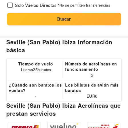
Solo Vuelos Directos
*No se permiten transferencias
Buscar
Seville (San Pablo) Ibiza información
básica
Tiempo de vuelo
Número de aerolíneas en
funcionamiento
1
25
Horas
Minutos
5
¿Cuando son baratos los
Los billetes de avión más
vuelos?
baratos
-
EUR0
Seville (San Pablo) Ibiza Aerolíneas que
prestan servicios