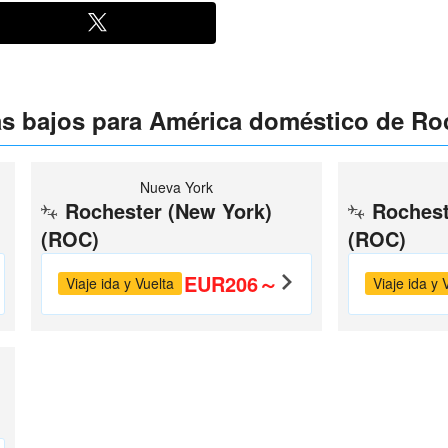
s bajos para América doméstico de Ro
Nueva York
Rochester (New York)
Rochest
(ROC)
(ROC)
EUR206～
Viaje ida y Vuelta
Viaje ida y 