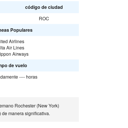
código de ciudad
ROC
neas Populares
ited Airlines
lta Air Lines
Nippon Airways
mpo de vuelo
damente ---- horas
ntemano Rochester (New York)
) de manera significativa.