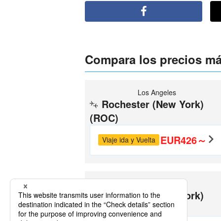
Compara los precios má
Los Angeles
Rochester (New York)
(ROC)
EUR426～
Viaje ida y Vuelta
Nueva York
Rochester (New York)
(ROC)