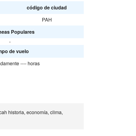
código de ciudad
PAH
neas Populares
-
mpo de vuelo
damente ---- horas
h historia, economía, clima,