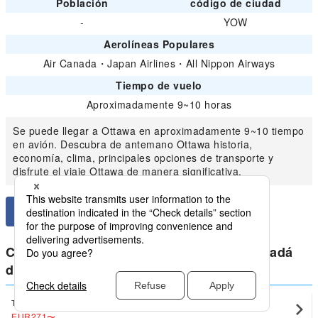
Población
código de ciudad
-
YOW
Aerolíneas Populares
Air Canada
・
Japan Airlines
・
All Nippon Airways
Tiempo de vuelo
Aproximadamente 9~10 horas
Se puede llegar a Ottawa en aproximadamente 9~10 tiempo
en avión. Descubra de antemano Ottawa historia,
economía, clima, principales opciones de transporte y
disfrute el viaje Ottawa de manera significativa.
Compara los precios más bajos para Canadá
doméstico de Ottawa
Toronto
Ottawa(YOW)
EUR271
〜