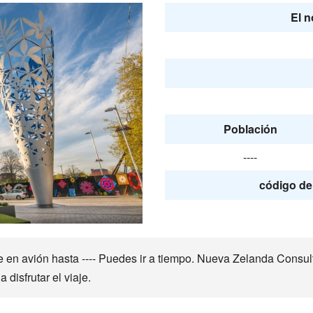
El n
Población
----
código de 
 avión hasta ---- Puedes ir a tiempo. Nueva Zelanda Consulta
isfrutar el viaje.