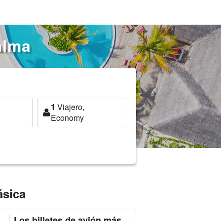
alma
1
Viajero,
Economy
ásica
Los billetes de avión más