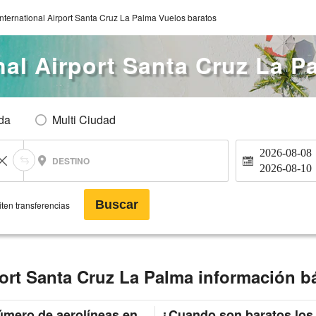
International Airport Santa Cruz La Palma Vuelos baratos
onal Airport Santa Cruz La P
Ida
Multi Ciudad
2026-08-08
DESTINO
2026-08-10
Buscar
ten transferencias
rport Santa Cruz La Palma información b
mero de aerolíneas en
¿Cuando son baratos los