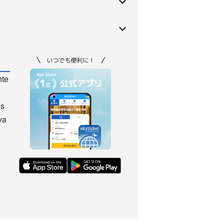
nte
os
va