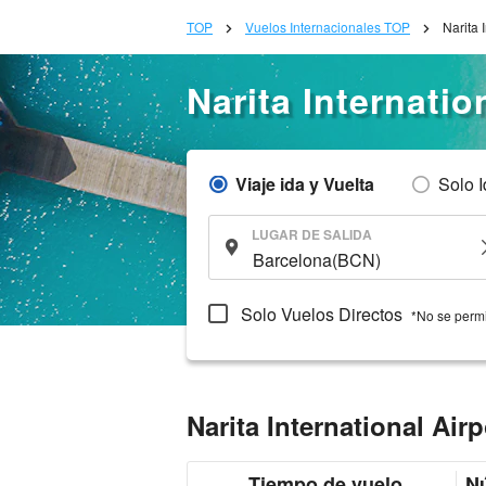
TOP
Vuelos Internacionales TOP
Narita 
Narita Internati
Viaje ida y Vuelta
Solo 
LUGAR DE SALIDA
Solo Vuelos Directos
*No se permi
Narita International Ai
Tiempo de vuelo
Nú