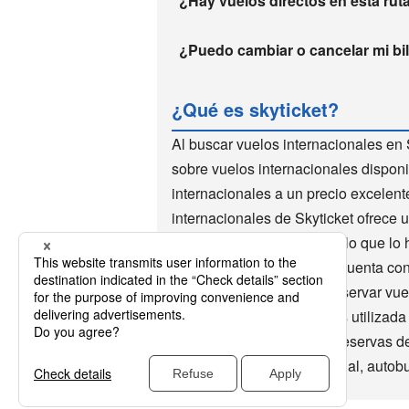
¿Hay vuelos directos en esta rut
¿Puedo cambiar o cancelar mi bill
¿Qué es skyticket?
Al buscar vuelos internacionales en 
sobre vuelos internacionales disponi
internacionales a un precio excelen
internacionales de Skyticket ofrece 
de vuelos internacionales, lo que lo 
mundo utilizan Skyticket. Cuenta co
descuento. Es muy fácil reservar vu
millones de descargas y es utilizad
Skyticket también acepta reservas de
nacionales, wifi internacional, autob