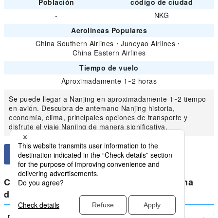
Población
código de ciudad
-
NKG
Aerolíneas Populares
China Southern Airlines
・
Juneyao Airlines
・
China Eastern Airlines
Tiempo de vuelo
Aproximadamente 1~2 horas
Se puede llegar a Nanjing en aproximadamente 1~2 tiempo
en avión. Descubra de antemano Nanjing historia,
economía, clima, principales opciones de transporte y
disfrute el viaje Nanjing de manera significativa.
Compara los precios más bajos para China
doméstico de Nanjing
Dalian
Nanjing(NKG)