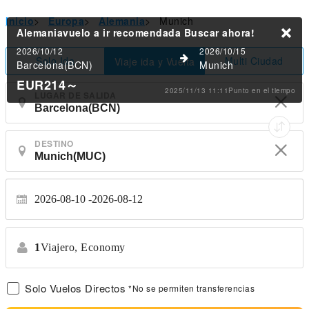
Inicio
>
Europa
>
Alemania
>
Munich
Alemaniavuelo a ir recomendada
Buscar ahora!
2026/10/12
2026/10/15
Solo Ida
Multi Ciudad
Viaje ida y Vuelta
Barcelona(BCN)
Munich
EUR214
～
2025/11/13 11:11Punto en el tiempo
LUGAR DE SALIDA
DESTINO
2026-08-10
2026-08-12
1
Viajero,
Economy
Solo Vuelos Directos
*No se permiten transferencias