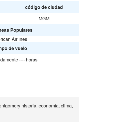
código de ciudad
MGM
neas Populares
ican Airlines
mpo de vuelo
damente ---- horas
tgomery historia, economía, clima,