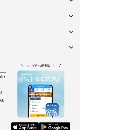
nte
os
va