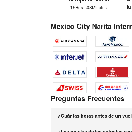
fu
16
03
Horas
Minutos
Mexico City Narita Inter
Preguntas Frecuentes
¿Cuántas horas antes de un vuelo
¿Los precios de las entradas ca