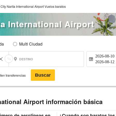
City Narita International Airport Vuelos baratos
a International Airport
Ida
Multi Ciudad
2026-08-10
DESTINO
2026-08-12
Buscar
ten transferencias
national Airport información básica
mero de aerolíneas en
¿Cuando son baratos los