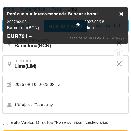
Inicio
>
Sudamérica
>
Perú
>
Lima
Perúvuelo a ir recomendada
Buscar ahora!
2027/02/08
2027/02/28
Solo Ida
Multi Ciudad
Viaje ida y Vuelta
Barcelona(BCN)
Lima
EUR791
～
2026/06/10 20:08Punto en el tiempo
LUGAR DE SALIDA
DESTINO
2026-08-10
2026-08-12
1
Viajero,
Economy
Solo Vuelos Directos
*No se permiten transferencias