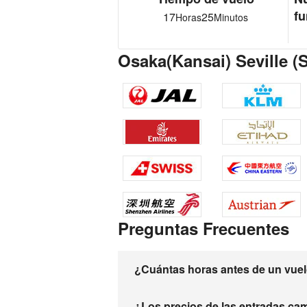
fu
17
25
Horas
Minutos
Osaka(Kansai) Seville (
Preguntas Frecuentes
¿Cuántas horas antes de un vuelo
¿Los precios de las entradas ca