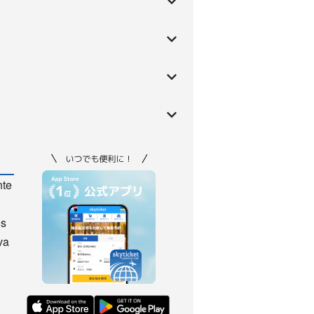
nte
os
va