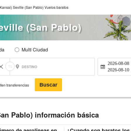
ansai) Seville (San Pablo) Vuelos baratos
ville (San Pablo)
Ida
Multi Ciudad
2026-08-08
DESTINO
2026-08-10
Buscar
ten transferencias
San Pablo) información básica
mero de aerolíneas en
¿Cuando son baratos los