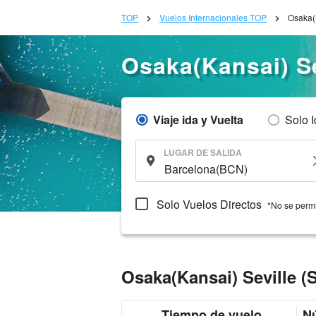
TOP
Vuelos Internacionales TOP
Osaka(K
Osaka(Kansai) Se
Viaje ida y Vuelta
Solo 
LUGAR DE SALIDA
Solo Vuelos Directos
*No se permi
Osaka(Kansai) Seville (
Tiempo de vuelo
Nú