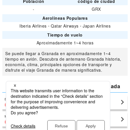
Población
código de ciudad
-
GRX
Aerolíneas Populares
Iberia Airlines
・
Qatar Airways
・
Japan Airlines
Tiempo de vuelo
Aproximadamente 1~4 horas
Se puede llegar a Granada en aproximadamente 1~4
tiempo en avión. Descubra de antemano Granada historia,
economía, clima, principales opciones de transporte y
disfrute el viaje Granada de manera significativa.
Compara el precio más bajo para Granada
Barcelona El Prat
Granada(GRX)
EUR230
〜
Madrid Barajas
Granada(GRX)
EUR126
〜