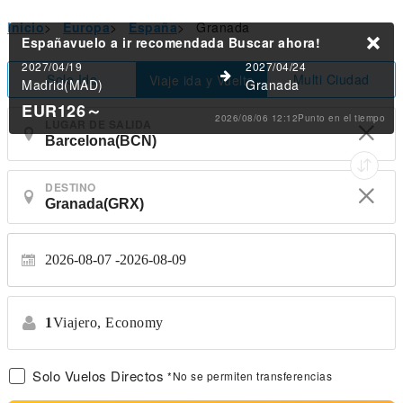
Inicio
>
Europa
>
España
>
Granada
Españavuelo a ir recomendada
Buscar ahora!
2027/04/19
2027/04/24
Solo Ida
Multi Ciudad
Viaje ida y Vuelta
Madrid(MAD)
Granada
EUR126
～
2026/08/06 12:12Punto en el tiempo
LUGAR DE SALIDA
DESTINO
2026-08-07
2026-08-09
1
Viajero,
Economy
Solo Vuelos Directos
*No se permiten transferencias