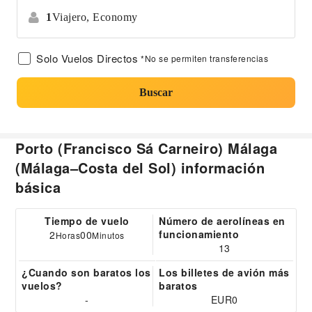
1
Viajero,
Economy
Solo Vuelos Directos
*No se permiten transferencias
Buscar
Porto (Francisco Sá Carneiro) Málaga
(Málaga–Costa del Sol) información
básica
Tiempo de vuelo
Número de aerolíneas en
funcionamiento
2
00
Horas
Minutos
13
¿Cuando son baratos los
Los billetes de avión más
vuelos?
baratos
-
EUR0