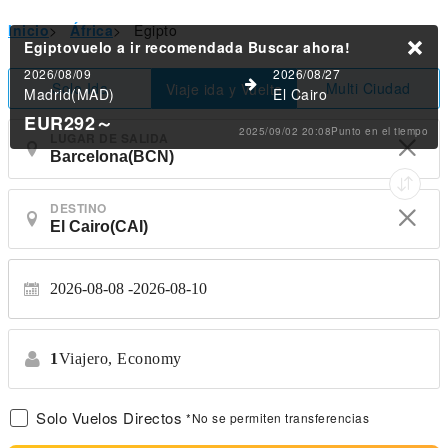
Inicio
>
África
>
Egipto
Egiptovuelo a ir recomendada
Buscar ahora!
2026/08/09
2026/08/27
Solo Ida
Multi Ciudad
Viaje ida y Vuelta
Madrid(MAD)
El Cairo
EUR292
～
2025/09/02 20:08Punto en el tiempo
LUGAR DE SALIDA
DESTINO
2026-08-08
2026-08-10
1
Viajero,
Economy
Solo Vuelos Directos
*No se permiten transferencias