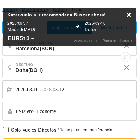
Inicio
>
Medio este
>
Katar
>
Doha
Katarvuelo a ir recomendada
Buscar ahora!
2026/09/07
2026/09/10
Solo Ida
Multi Ciudad
Viaje ida y Vuelta
Madrid(MAD)
Doha
EUR513
～
2025/10/11 21:09Punto en el tiempo
LUGAR DE SALIDA
DESTINO
2026-08-10
2026-08-12
1
Viajero,
Economy
Solo Vuelos Directos
*No se permiten transferencias