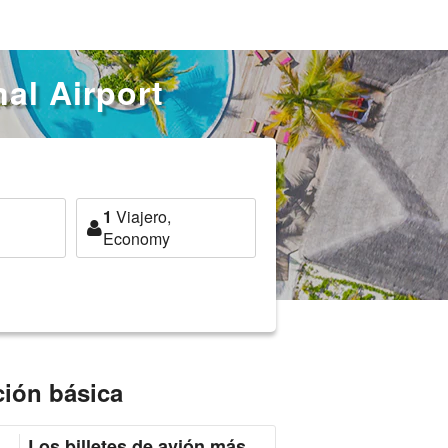
al Airport
1
Viajero,
Economy
ción básica
Los billetes de avión más