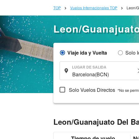
TOP
Vuelos Internacionales TOP
Leon/Gu
Leon/Guanajuato 
Viaje ida y Vuelta
Solo 
LUGAR DE SALIDA
Solo Vuelos Directos
*No se permi
Leon/Guanajuato Del Baj
Tiempo de vuelo
Nú