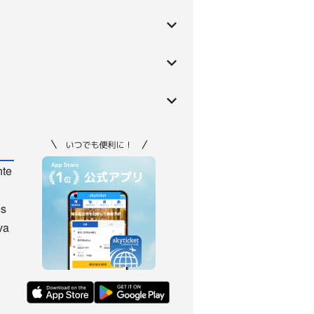
nte
os
va