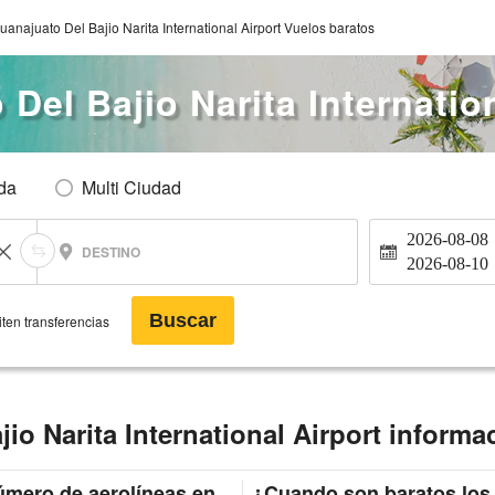
anajuato Del Bajio Narita International Airport Vuelos baratos
Del Bajio Narita Internation
Ida
Multi Ciudad
2026-08-08
DESTINO
2026-08-10
Buscar
ten transferencias
io Narita International Airport informa
mero de aerolíneas en
¿Cuando son baratos los