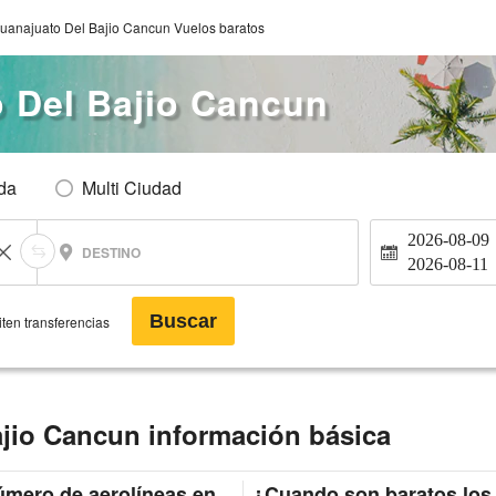
uanajuato Del Bajio Cancun Vuelos baratos
 Del Bajio Cancun
Ida
Multi Ciudad
2026-08-09
DESTINO
2026-08-11
Buscar
ten transferencias
jio Cancun información básica
mero de aerolíneas en
¿Cuando son baratos los