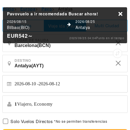
Inicio
>
Europa
>
Pavo
>
Antalya
Pavovuelo a ir recomendada
Buscar ahora!
2026/08/15
2026/08/25
Solo Ida
Multi Ciudad
Viaje ida y Vuelta
Bilbao(BIO)
Antalya
EUR542
～
2025/09/25 04:04Punto en el tiempo
LUGAR DE SALIDA
DESTINO
2026-08-10
2026-08-12
1
Viajero,
Economy
Solo Vuelos Directos
*No se permiten transferencias