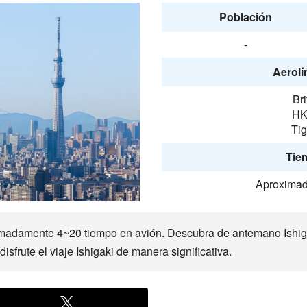
Población
-
Aerolí
Br
HK
Tig
Tie
Aproximad
imadamente 4~20 tiempo en avión. Descubra de antemano Ishigak
isfrute el viaje Ishigaki de manera significativa.