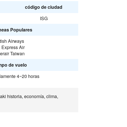
código de ciudad
ISG
neas Populares
itish Airways
 Express Air
erair Taiwan
mpo de vuelo
amente 4~20 horas
i historia, economía, clima,