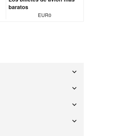
baratos
EUR0