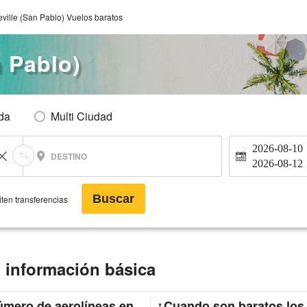
eville (San Pablo) Vuelos baratos
n Pablo)
Ida
Multi Ciudad
2026-08-10
DESTINO
2026-08-12
Buscar
ten transferencias
) información básica
mero de aerolíneas en
¿Cuando son baratos los