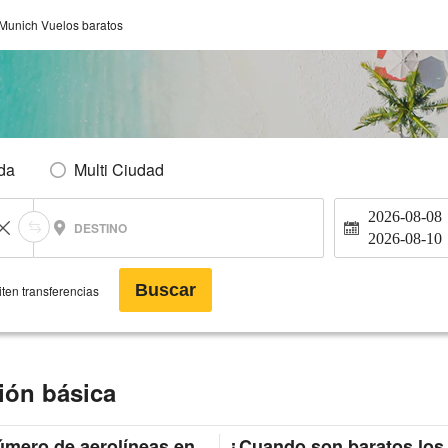
 Munich Vuelos baratos
Ida
Multi Ciudad
2026-08-08
DESTINO
2026-08-10
Buscar
ten transferencias
ión básica
mero de aerolíneas en
¿Cuando son baratos los