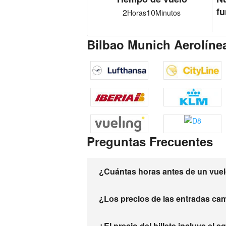
fu
2
10
Horas
Minutos
Bilbao Munich Aerolínea
Preguntas Frecuentes
¿Cuántas horas antes de un vuelo
¿Los precios de las entradas ca
¿El precio del billete incluye el 