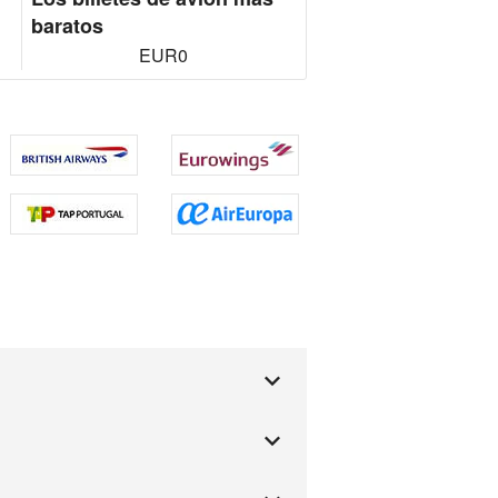
baratos
EUR0