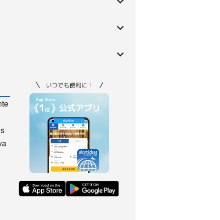
nte
os
va