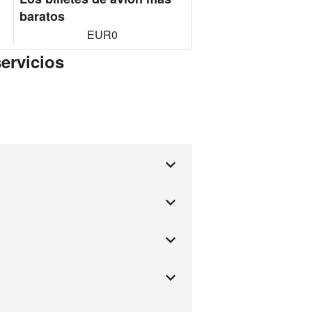
baratos
EUR0
servicios