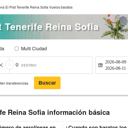
na El Prat Tenerife Reina Sofia Vuelos baratos
t Tenerife Reina Sofia
Ida
Multi Ciudad
2026-08-09
DESTINO
2026-08-11
Buscar
ten transferencias
ife Reina Sofia información básica
mero de aerolíneas en
¿Cuando son baratos los