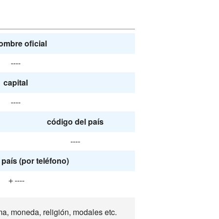
ombre oficial
----
capital
----
código del país
----
país (por teléfono)
＋----
a, moneda, religión, modales etc.